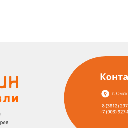
Конт
г. Омск
8 (3812) 297
+7 (903) 927-
ы
ерея