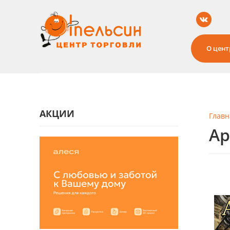
О цент
АКЦИИ
Главн
Ар