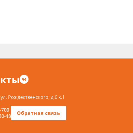
акты
 ул. Рождественского, д.6 к.1
-700
Обратная связь
80-48