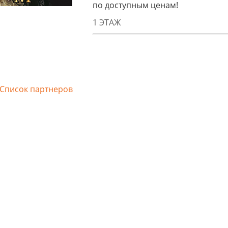
по доступным ценам!
,где хочетя быть!
Рассрочка интерьер без переплат
Алеся
1 ЭТАЖ
Список партнеров