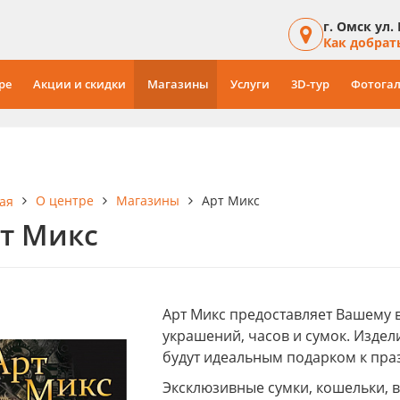
г. Омск ул.
Как добрат
ре
Акции и скидки
Магазины
Услуги
3D-тур
Фотогал
О центре
Магазины
Арт Микс
ая
т Микс
Арт Микс предоставляет Вашему
украшений, часов и сумок. Изде
будут идеальным подарком к пра
Эксклюзивные сумки, кошельки, 