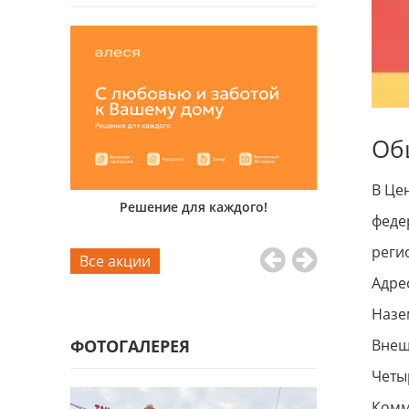
Об
В Це
пытных
Решение для каждого!
Для дома
феде
ifiowers
реги
Все акции
Адрес
Назе
ФОТОГАЛЕРЕЯ
Внеш
Четы
Комм