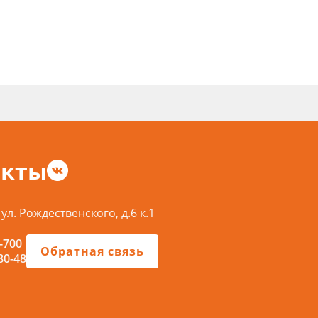
акты
 ул. Рождественского, д.6 к.1
-700
Обратная связь
80-48