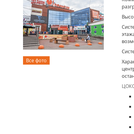
разг
Высот
Сист
этаж
возм
Сист
Все фото
Хара
цент
оста
ЦОК