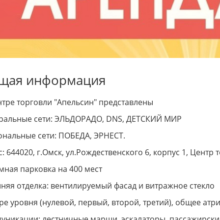
щая информация
нтре торговли "Апельсин" представлены
,где хочетя быть!
Рассрочка интерьер без переплат
ральные сети: ЭЛЬДОРАДО, DNS, ДЕТСКИЙ МИР
Алеся
ональные сети: ПОБЕДА, ЭРНЕСТ.
: 644020, г.Омск, ул.Рождественского 6, корпус 1, Центр
мная парковка на 400 мест
няя отделка: вентилируемый фасад и витражное стекло
ре уровня (нулевой, первый, второй, третий), общее атр
уникации: лестничные марши, эскалаторы, пассажирский (