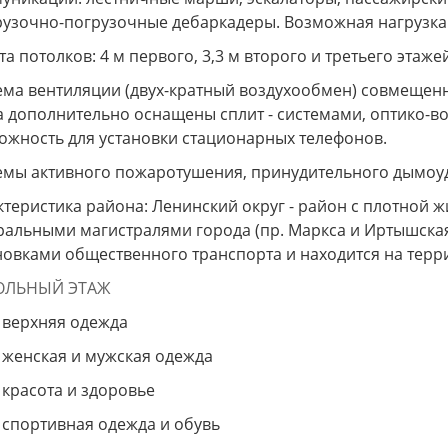
рузочно-погрузочные дебаркадеры. Возможная нагрузка 
а потолков: 4 м первого, 3,3 м второго и третьего этаже
ема вентиляции (двух-кратный воздухообмен) совмещен
а дополнительно оснащены сплит - системами, оптико-в
ожность для установки стационарных телефонов.
емы активного пожаротушения, принудительного дымоу
ктеристика района: Ленинский округ - район с плотной
ральными магистралями города (пр. Маркса и Иртышская
новками общественного транспорта и находится на терр
ОЛЬНЫЙ ЭТАЖ
верхняя одежда
женская и мужская одежда
красота и здоровье
спортивная одежда и обувь