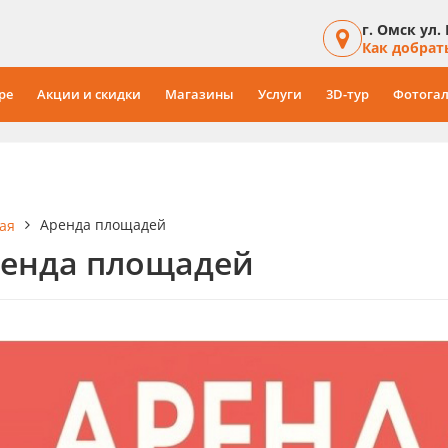
г. Омск ул.
Как добрат
ре
Акции и скидки
Магазины
Услуги
3D-тур
Фотогал
Аренда площадей
ая
енда площадей