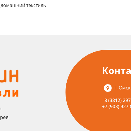
домашний текстиль
Конт
г. Омск
8 (3812) 297
+7 (903) 927-
ы
ерея