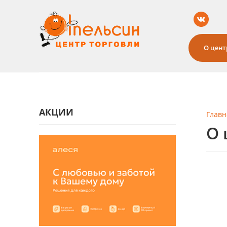
О цент
АКЦИИ
Главн
О 