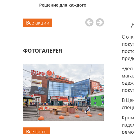
пытных
Решение для каждого!
Для дома
ifiowers
Це
Все акции
С от
поку
ФОТОГАЛЕРЕЯ
пост
пред
Здес
мага
одеж
поку
В Це
спец
Кром
изде
Все фото
ремо