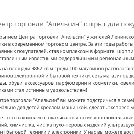
,где хочетя быть!
Рассрочка интерьер без переплат
Алеся
нтр торговли "Апельсин" открыт для поку
крытием Центра торговли "Апельсин" у жителей Ленинск
пки в современном торговом центре. За эти годы работы
оянных покупателей, став комплексом в формате "шоппи
ставленным известными федеральными и региональным
ь на площади 9862 кв.м среди 100 магазинов располагаю
зинов электронной и бытовой техники, сеть магазинов д
ды, обуви, аксессуаров, парфюмерии и косметики, ювели
пками стал истинным удовольствием!
нтре торговли "Апельсин" вы можете подстричься в се
иально для детей креслом-машинкой, сделать экспресс-м
е этого в комплексе оказываются такие дополнительные 
лий, химчистка, чистка пухо-перовых изделий ультразву
нт бытовой техники и электроники. У нас вы можете во