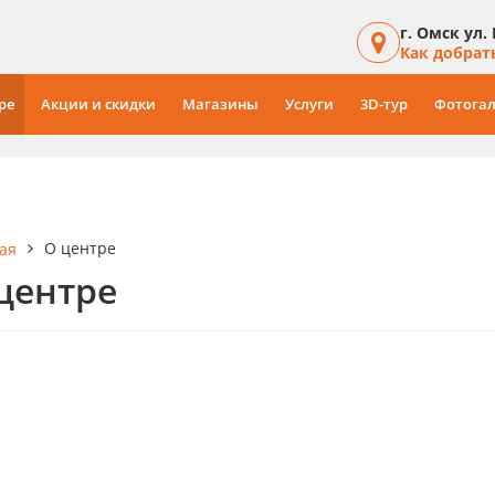
г. Омск ул.
Как добрат
ре
Акции и скидки
Магазины
Услуги
3D-тур
Фотогал
О центре
ая
центре