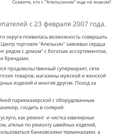
Скажите, кто с "Апельсином" еще не знаком?
Ортопедические матрасы Алеся
Доставка цветов от 
флористов компании So
пателей с 23 февраля 2007 года.
ого округа появилась возможность совершать
 Центр торговли "Апельсин" завоевал сердца
нг рядом с домом" с богатым ассортиментом,
и брендами.
тся продовольственный супермаркет, сети
етских товаров, магазины мужской и женской
рных изделий и многие другие. Поход за
мейной парикмахерской с оборудованным
аникюр, сходить в солярий.
услуги, как ремонт и чистка ювелирных
ком, ателье по ремонту швейных изделий,
спользоваться банковскими терминалами, а