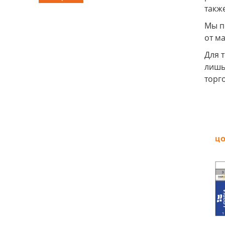
такж
Мы п
от м
Для т
лишь
торг