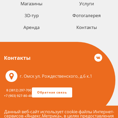
Магазины
Услуги
3D-тур
Фотогалерея
Аренда
Контакты
Контакты
г. Омск ул. Рождественского, д.6 к.1
8 (3812) 297-700
Обратная связь
+7 (903) 927-80-48
Данный веб-сайт использует cookie-файлы Интернет-
сервисов «Яндекс.Метрика», в целях предоставления